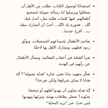
استعدادًا لوصول الكتاب، نطلب من الأهل أن
يسجّلوا ويرسلوا لنا رسالة صوتيّة لتشجيع
أطفالهم، فيها كلمات طيّبة مثل: أحبّ فيك
أنّك… فخورة بك لأنّك… أحبّ أن أتشارك معك
ب… أفرح عندما…
نفاجئ الأطفال بإسماعهم التسجيلات، ونوثّق
ردود فعلهم، ونشارك الأهل بها لاحقًا.
نقرأ القصّة في أعقاب الفعالية، ونسأل الأطفال
عن رأيهم في الهدية.
نفكّر معهم: ماذا تعني عبارة “هديّة معنويّة”؟ أيّة
هدايا لا يمكن شراؤها ولكن تفرحنا؟
أيّة هديّة يحبّون أن يهدوا أهلهم أو شخصًا
يحبّونه؟ نحضّر بطاقات تهنئة، ونزيّنها ونهديها
لمن نحبّ عبر “بريد المحبّة”.