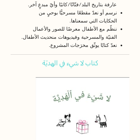
عارفة
بتاريخ
البلد
/
فنّانًا
/
كاتبًا
وأيّ
مبدعٍ
آخر
.
نرسم
أو
نعدّ
مقطعًا
مسرحيًّا
بوحيٍ
من
الحكايات
التي
سمعناها
.
ننظّم
مع
الأطفال
معرضًا
للصور
والأعمال
الفنيّة
والمسرحية
وفيديوهات
من
حديث
الأطفال
.
نعدّ
كتابًا
يوثّق
مخرَجات
المشروع
.
كتاب لا شيء في الهديّة