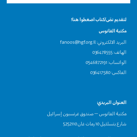
لتقديم نصّ/كتاب اضغطوا هنا!
مكتبة الفانوس
البريد الالكتروني:
fanoos@hgf.org.il
الهاتف: 036478555
الواتساب: 0546872191
الفاكس: 036417580
العنوان البريدي:
مكتبة الفانوس – صندوق غرنسبون إسرائيل
شارع بتسلئيل 10 رمات غان 5252110