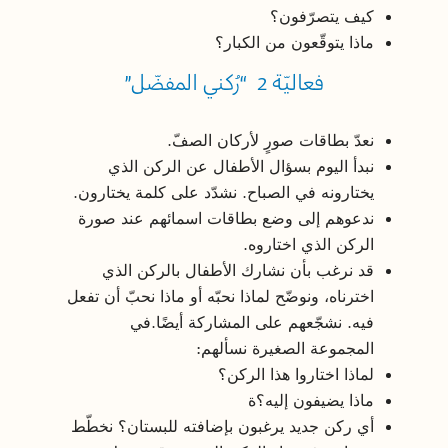
كيف يتصرّفون؟
ماذا يتوقّعون من الكبار؟
فعاليّة 2 “رُكني المفضّل”
نعدّ بطاقات صورٍ لأركان الصفّ.
نبدأ اليوم بسؤال الأطفال عن الركن الذي
يختارونه في الصباح. نشدّد على كلمة يختارون.
ندعوهم إلى وضع بطاقات اسمائهم عند صورة
الركن الذي اختاروه.
قد نرغب بأن نشارك الأطفال بالركن الذي
اخترناه، ونوضّح لماذا نحبّه أو ماذا نحبّ أن تفعل
فيه. نشجّعهم على المشاركة أيضًا.في
المجموعة الصغيرة نسألهم:
لماذا اختاروا هذا الركن؟
ماذا يضيفون إليه؟ة
أي ركن جديد يرغبون بإضافته للبستان؟ نخطّط