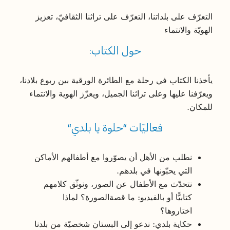
التعرّف على بلداتنا، التعرّف على تراثنا الثقافيّ، تعزيز
الهويّة والانتماء
حول الكتاب:
يأخذنا الكتاب في رحلة مع الطائرة الورقية بين ربوع بلادنا،
ويعرّفنا عليها وعلى تراثنا الجميل، ويعزّز الهوية والانتماء
للمكان.
فعاليّات
“
حلوة
يا
بلدي
“
نطلب
من
الأهل
أن
يصوّروا
مع
أطفالهم
الأماكن
التي
يحبّونها
في
بلدهم
.
نتحدّث
مع
الأطفال
عن
الصور،
ونوثّق
كلامهم
كتابيًّا
أو
بالفيديو
:
ما
قصة
الصورة؟
لماذا
اختاروها؟
حكاية
بلدي
:
ندعو
إلى
البستان
شخصيّة
من
بلدنا