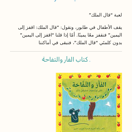
لعبة “قال الملك”
يقف الأطفال في طابور، ونقول: “قال الملك: اقفز إلى
اليمين” فنقفز معًا يمينًا. أمّا إذا قلنا “اقفز إلى اليمين”
بدون كلمتَي “قال الملك”، فنبقى في أماكننا
.
كتاب الفأر والتفاحة