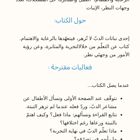
وجهات النظر، الإنبات
حول الكتاب:
إحدى
نباتات
الدبّ
لا
تُزهر،
فيتعهّدها
بالرعاية
والاهتمام
.
كتاب
عن
التعلّم
من
خلال
التجربة
والمثابرة،
وعن
رؤية
الأمور
من
وجهتَي
نظر
.
فعاليات مقترحة :
عندما يصل الكتاب…
نتوقّف عند الصفحة الأولى ونسأل الأطفال عن
مشاعر الدبّ، وردّ فعله عندما لم تزهر النبتة.
نتابع القراءة ونسألهم: ماذا فعل؟ وكيف اهتمّ
بالنبتة ورعاها رغم اختلافها؟
ماذا تعلّم الدبّ في نهاية التجربة؟
ما رأيهم في تصرّفه؟