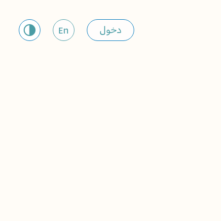
دخول
En