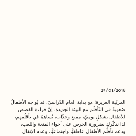
25/01/2018
المربّية العزيزة! مع بداية العام الدّراسيّ، قد يُواجه الأطفالُ
صُعوبةً في التّأقلُم مع البيئة الجديدة، إنَّ قراءة القصص
للأطفال بشكلٍ يوميّ، ممتع وجذّاب، تُساهمُ في تأقلُمهم،
لذا نذكّركِ بضرورة الحرص على أجواء المتعة واللعب،
ودعم تأقلُم الأطفال عاطفيًّا واجتماعيًّا، وعدم الإثقال