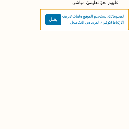
عليهم بجوّ تعليميّ مباشر.
لمعلوماتك، يستخدم الموقع ملفات تعريف
يقبل
الارتباط (كوكيز)..
لمزيد من التفاصيل
اسم الكتاب: جزرٌ كثير.
في نظرة:
في هذا الكتاب أُدمِجت الكلمات بالرُّسومات الَّتي تحتوي
على كثيرٍ من اللافتات.
في الكتاب: