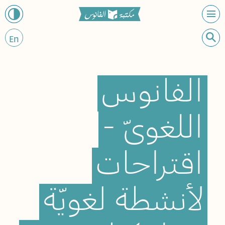
En
الفانوس
اللغويّ
-
اقتراحات
لأنشطة
لغويّة