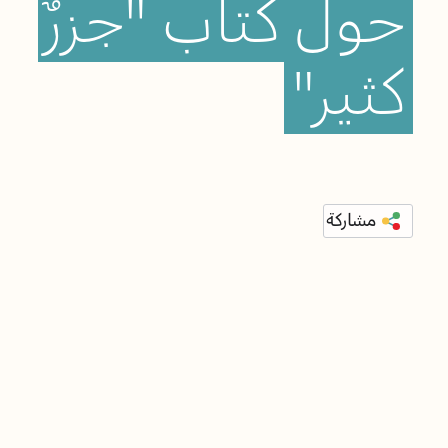
حول
كتاب
"جزرٌ
كثير"
مشاركة