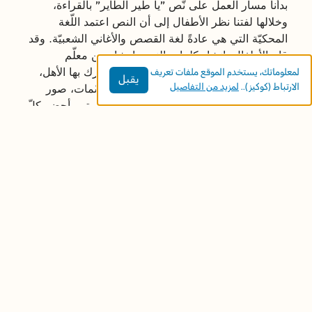
بدأنا مسار العمل على نّص "يا طير الطاير" بالقراءة،
وخلالها لفتنا نظر الأطفال إلى أن النص اعتمد اللّغة
المحكيّة التي هي عادةً لغة القصص والأغاني الشعبيّة. وقد
قام الأطفال بإنشاد كلمات النص بإرشاد من معلّم
الموسيقى، وأتبعوا ذلك بفعاليات خاصة شارك بها الأهل،
لمعلوماتك، يستخدم الموقع ملفات تعريف
يقبل
الارتباط (كوكيز)..
لمزيد من التفاصيل
وكان ضمنها فعاليات بيتية، رسومات، مجسّمات، صور
للأماكن وإعداد خرائط. في نهاية النشاط البيتي، أحضر كلّ
طفل صورة التقطها لأحد الأماكن المذكورة في الأغنية،
وتمّ عرضها في البستان مع رسم بياني تظهر فيه نسبة
الزيارات للأماكن وأيّها كان الإقبال عليها أكثر.