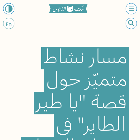
En
مسار
نشاط
متميّز
حول
قصة
"يا
طير
الطاير"
في