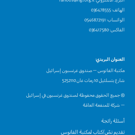
البريد الالكتروني:
fanoos@hgf.org.il
الهاتف: 036478555
الواتساب: 0546872191
الفاكس: 036417580
العنوان البريدي:
مكتبة الفانوس – صندوق غرنسبون إسرائيل
شارع بتسلئيل 10 رمات غان 5252110
® جميع الحقوق محفوظة لصندوق غرنسبون في إسرائيل
– شركة للمنفعة العامّة
أسئلة رائجة
تقديم نصّ/كتاب لمكتبة الفانوس