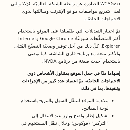
WCAG2.0 الصادرة عن رابطة الشبكة العالميّة W3C والتي
تُعنى بتدريج مواصفات مواقع الإنترنت ومناليّتها لذوي
الاحتياجات الخاصّة.
تمّ اختبار التعديلات التي طبّقناها على الموقع باستخدام
أكثر المتصفَّحات شيوعًا: Google Chrome وInternet
Explorer. كلّ ذلك من أجل توفير وضعيّة التصفّح المُثلى
والأكثر متعة مع برنامج قارئ الشاشة، كما نوصي
باستخدام أحدث صيغة من برنامج NVDA.
إسهاما منّا في جعل الموقع بمتناول الأشخاص ذوي
الاحتياجات الخاصّة، تمّ اعتماد عدد كبير من الإجراءات
وتنفيذها، بما في ذلك:
ملاءمة الموقع للتنقّل السهل والمريح باستخدام
لوحة المفاتيح.
تشكيل إطار واضح وبارز عند الانتقال إلى
“التركيز” (فوكوس) وخلال تنقّل المستخدِم في