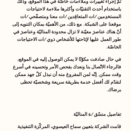
تمّ إجراء تغييرات وملاءمات خاصّة في هذا الموقع، وذلك
باستخدام أحدث التقنيّات وأكثرها ملاءمة لاحتياجات
المستخدِمين/ات المتعاقِدين/ات معنا ومتصفّحي/ات
موقعنا على الشبكة. مع ذلك، من الأهميّة بمكان التنويه إلى
أنّ هناك عناصرَ معيّنة لا تزال محدودة المناليّة وعناصرَ في
طور العمل عليها لإتاحتها للأشخاص ذوي/ات الاحتياجات
الخاصّة.
في حال صادفت مكوّنًا لا يمكن الوصول إليه في الموقع،
فالرجاء الاتّصال بنا ونعدك بفحص الأمر وتحسينه في أسرع
وقت ممكن. إنّه لمن المفروغ منه أن نبذل كلّ جهد ممكن
لنقدّم لك أفضل خدمة بطريقة سريعة وشخصيّة تحظى
برضاك.
تفاصيل منسّق/ة المناليّة
قامت الشركة بتعيين سماح العيسوي، المركّزة التنفيذية