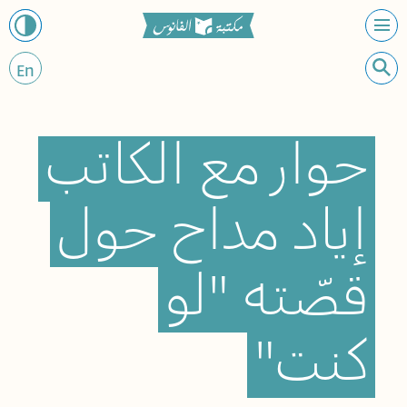
En
حوار
مع
الكاتب
إياد
مداح
حول
قصّته
"لو
كنت"