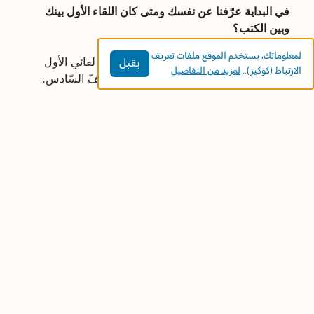
في البداية عرّفنا عن نفسك ومتى كان اللقاء الأول بينك
وبين الكتب؟
لمعلوماتك، يستخدم الموقع ملفات تعريف
ولدتُ في قرية مجدل شمس في الجولان. لقائي الأول
يقبل
الارتباط (كوكيز)..
لمزيد من التفاصيل
بكتاب اخترتُ قراءته بنفسي، كان في الصّفّ السّادس.
في حينه كان أخي الأكبر يدرس في الاتحاد السوفييتي،
وصدَف أن كانت هناك دار نشر اسمها "رادوغا"، تترجم
الأدب الروسي للعربية وتوزّعه مجانًا على الطلاب، وسنة
بعد سنة امتلأت مكتبة بيتنا بكتب دار رادوغا. من تلك
الكتب كانت رواية بعنوان "ليس بين الأسماء"، للكاتب
بوريس فاسيلييف، رواية يتحدث فيها عن المدافعين
البواسل عن قلعة بريست خلال الحرب العالمية الثانية.
كانت رواية طويلة ربما على طفل في الصف السادس،
ولكنّ سببًا أجهله شدّني لقراءتها فقرأتها وكانت البداية، إذ
صار الكتاب الذي أختاره أنا دائمًا رفيقي عندما كنت أفرح
أو أحزن أو أشعر بالوحدة.
وكيف بدأت الكتابة للأطفال؟