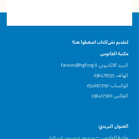
لتقديم نصّ/كتاب اضغطوا هنا!
مكتبة الفانوس
البريد الالكتروني:
fanoos@hgf.org.il
الهاتف: 036478555
الواتساب: 0546872191
الفاكس: 036417580
العنوان البريدي:
مكتبة الفانوس – صندوق غرنسبون إسرائيل