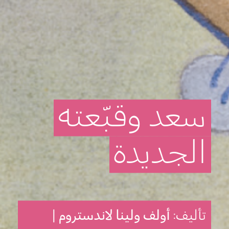
سعد
وقبّعته
الجديدة
تأليف:
أولف ولينا لاندستروم |