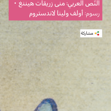
النّص العربي: منى زريقات هيننغ
•
رسوم:
أولف ولينا لاندستروم
مشاركة