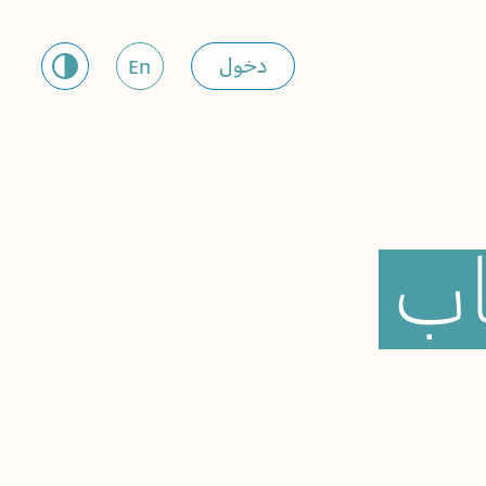
دخول
En
اب