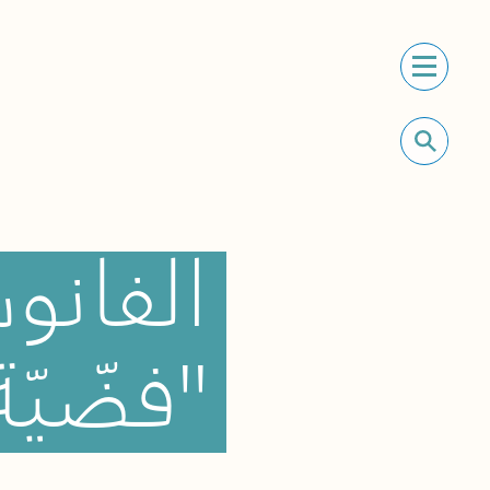
الفان
"فضّيّة