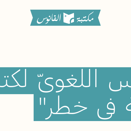
وس
اللغويّ
لكت
في
خطر"