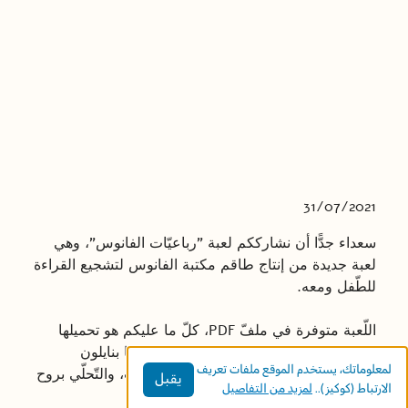
31/07/2021
سعداء جدًّا أن نشارككم لعبة "رباعيّات الفانوس"، وهي
لعبة جديدة من إنتاج طاقم مكتبة الفانوس لتشجيع القراءة
للطّفل ومعه.
اللّعبة متوفرة في ملفّ PDF، كلّ ما عليكم هو تحميلها
وطباعتها على ورق مقوّى (المفضّل تغليفها بنايلون
لمعلوماتك، يستخدم الموقع ملفات تعريف
لحفظها) وقَصّ البطاقات، قراءة الإرشادات، والتّحلّي بروح
يقبل
الارتباط (كوكيز)..
لمزيد من التفاصيل
مرحة ورياضيّة والآن أنتم جاهزون للّعب.