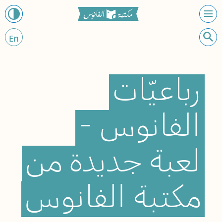
En
رباعيّات
الفانوس
-
لعبة
جديدة
من
مكتبة
الفانوس