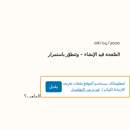
08/04/2020
الصّفحة قيد الإنشاء - وتتطوّر باستمرار
نعود إلى ألعابنا الشعبية
لمعلوماتك، يستخدم الموقع ملفات تعريف
يقبل
الارتباط (كوكيز)..
لمزيد من التفاصيل
في البيت ولا نستطيع الخروج إلى الحارة والملعب؟
بسيطة...نلعب في البيت وفي السّاحة "برّ- بحر" و
"غمّيضة" وغيرها من ألعابنا الشّعبيّة الجميلة، جمعت لنا
بعضها سلينة ياسين، مركّزة إرشاد بمكتبة الفانوس.