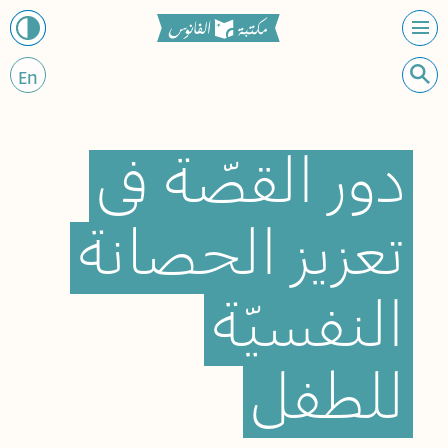
En
دور
القصّة
في
تعزيز
الحصانة
النفسيّة
للطفل