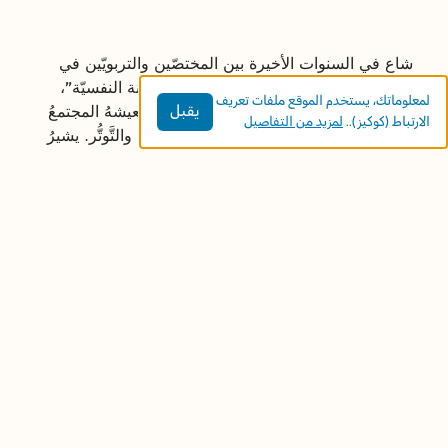
شاع في السنوات الأخيرة بين المختصّين والتربويّين في
مختلف المجالات استخدام مصطلح "الحصانة النفسيّة"،
لمعلوماتك، يستخدم الموقع ملفات تعريف
يقبل
وذلك لأهميَّته ودوره المحوري في ظلِّ ما يعيشهُ المجتمعُ
الارتباط (كوكيز)..
لمزيد من التفاصيل
العربيُّ من ظروفٍ تتعلَّقُ بالحرب، والعُنف، والتَّوتُّر. يشيرُ
هذا المصطلحُ إلى قدرة الفرد على مواجهة الظروف
الصعبة والتحدِّيات، مع المُحافظةِ على استمراريّته وتطوُّره
الشخصيّ، وتتطلَّبُ هذه القدرة امتلاك مجموعةٍ مِنَ
المهارات الأساسيَّة، من أهمِّها: مهارة الوعي الذاتيّ،
ومهارة المرونة الذهنيّة.
الوعي الذاتي والمرونة الذهنيّة في بناء الحصانة النفسيّة
الوعي الذاتي
: هو القدرة على التعرّف إلى المشاعر
والحالة الجسديّة وفهمها، ثم تسميتها بمسمّياتها الصحيحة.
على سبيل المثال، يسألُ الفردُ نفسَه: "ما هو شعوري
الآن؟" أو "لماذا تصرَّفت على هذا الوَجه؟". تُعزِّزُ هذه
القدرة من فهم الذات، وتساعدُ على التعامُل مع المشاعر