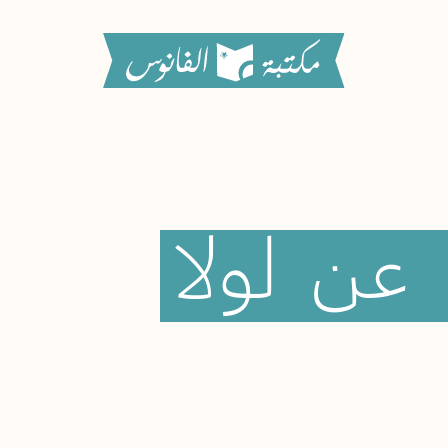
عن
لولا