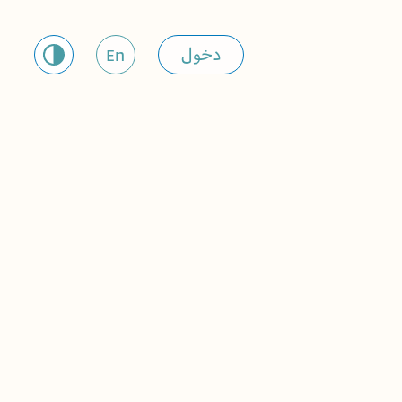
دخول
En