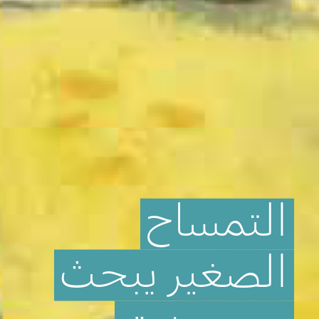
التمساح
الصغير
يبحث