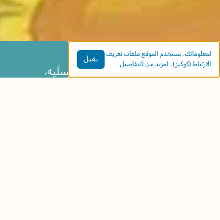
لمعلوماتك، يستخدم الموقع ملفات تعريف
يقبل
الارتباط (كوكيز)..
لمزيد من التفاصيل
التّمساح وحيدٌ، يحتاج إلى صديق يسلّيه،
فيختار من بين كلّ الحيوانات الزّرافة! كيف
ذلك، وهما مختلفان أشدّ الاختلاف؟ يحاول
التّمساح أن يلفت نظر الزّرافة بشتّى الطّرق، إلى
أن تقع الحادثة فتراه. تلفتنا القصّة إلى موضوع
الصّداقة: كيف نبحث عن الأصدقاء، خاصّة
المختلفين عنّا، وإلى الصّعوبة أحيانًا في بناء
صداقاتٍ نرغبها.
مواضيع الكتاب: