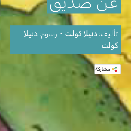
عن
صديق
تأليف:
دنيلا كولت
• رسوم:
دنيلا
كولت
مشاركة