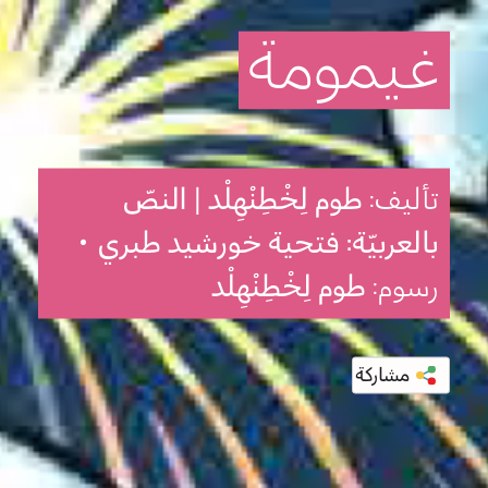
غيمومة
تأليف:
طوم لِخْطِنْهِلْد | النصّ
بالعربيّة: فتحية خورشيد طبري
•
رسوم:
طوم لِخْطِنْهِلْد
مشاركة