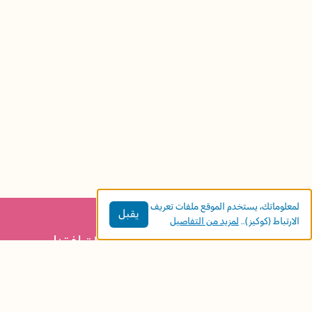
لمعلوماتك، يستخدم الموقع ملفات تعريف
يقبل
الارتباط (كوكيز)..
لمزيد من التفاصيل
في كتاب "كم ديناصورًا أحتاج فعلًا؟" ترافقنا
القصة في رحلة لطيفة ومليئة بالمواقف القريبة
من عالم الأطفال، حيث ترمز الديناصورات إلى
العائلة الكبيرة والعلاقات الاجتماعية المحيطة