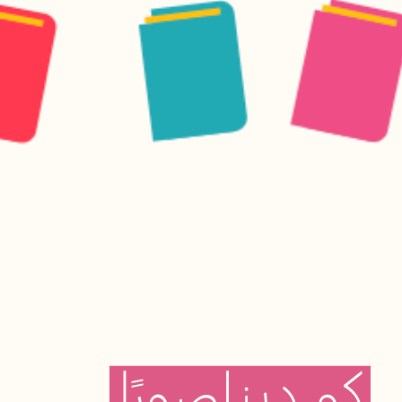
كم
ديناصورًا