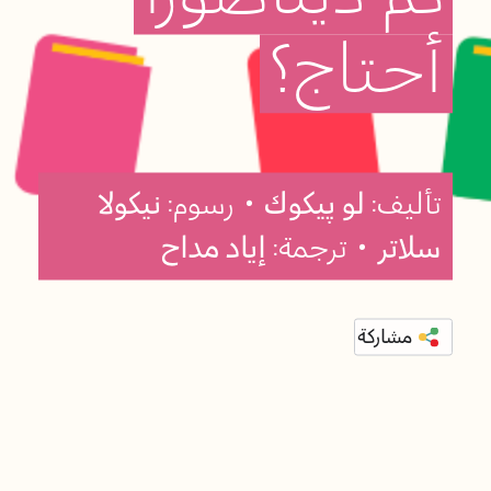
أحتاج؟
تأليف:
لو پيكوك
• رسوم:
نيكولا
سلاتر
• ترجمة:
إياد مداح
مشاركة