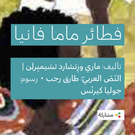
فطائر
ماما
فانيا
تأليف:
ماري ورِتشارد تشيمبِرلِن |
النّصّ العربيّ: طارق رجب
• رسوم:
جوليا كيرنْس
مشاركة