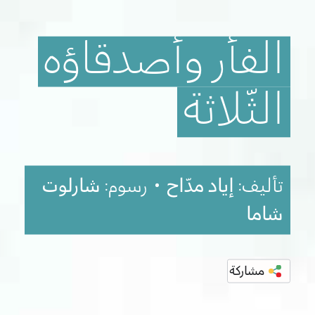
الفأر
وأصدقاؤه
الثّلاثة
تأليف:
إياد مدّاح
• رسوم:
شارلوت
شاما
مشاركة