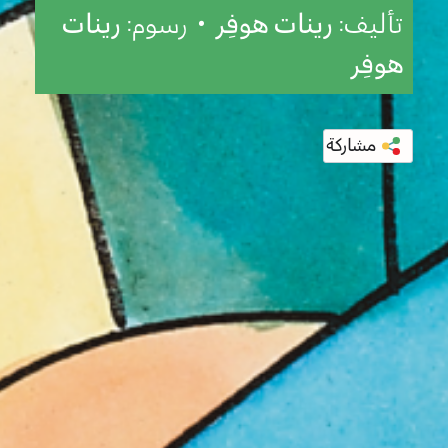
تأليف:
رينات هوفِر
• رسوم:
رينات
هوفِر
مشاركة