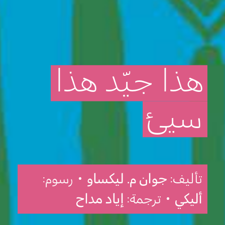
هذا
جيّد
هذا
سيئ
تأليف:
جوان م. ليكساو
• رسوم:
أليكي
• ترجمة:
إياد مداح