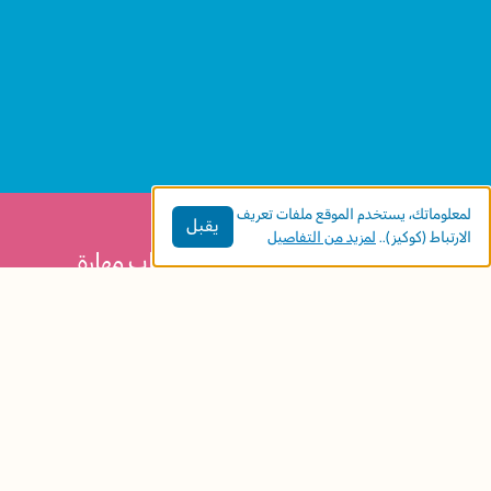
لمعلوماتك، يستخدم الموقع ملفات تعريف
يقبل
الارتباط (كوكيز)..
لمزيد من التفاصيل
نص ظريف وجذاب ، يجسد لنا الكتاب مهارة
استعمال قوة الكلمة في مواجهة المصاعب.
وكيف يمكن ان تتقلب احداث يومنا مرارا حسب
طريقة نظرنا اليها وفهمنا له
مواضيع الكتاب:
التخطيط
الطفل وذاته
رؤية وجهات النظر