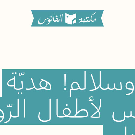
وسلالم!
هديّة
وس
لأطفال
الر