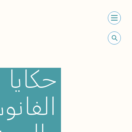
حكايا
الفان