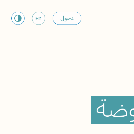
دخول
En
ّوضة