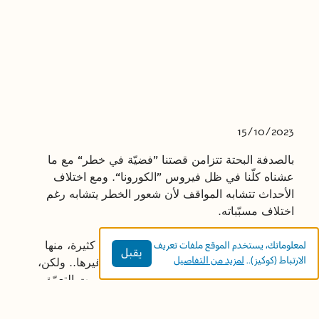
15/10/2023
بالصدفة البحتة تتزامن قصتنا ”فضيّة في خطر“ مع ما
عشناه كلّنا في ظل فيروس ”الكورونا“. ومع اختلاف
الأحداث تتشابه المواقف لأن شعور الخطر يتشابه رغم
اختلاف مسبّباته.
من الملفت في قصتنا ان المضامين الهامة كثيرة، منها
لمعلوماتك، يستخدم الموقع ملفات تعريف
يقبل
الارتباط (كوكيز)..
لمزيد من التفاصيل
حب الاستطلاع المدفون فينا والصداقات وغيرها.. ولكن،
بسبب ما عشناه في هذه الفترة الصعبة، قررت التعمّق
في موضوع التكافل الاجتماعي وقت الأزمات.