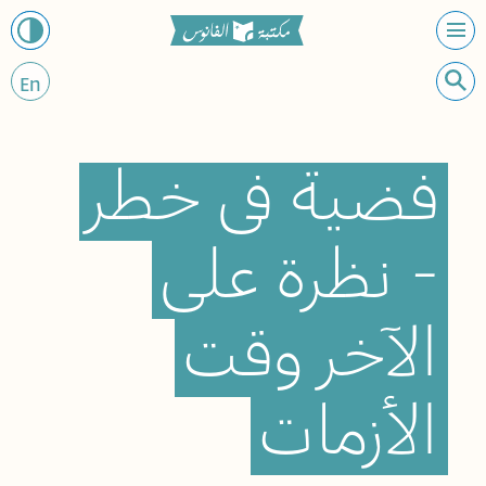
En
فضية
في
خطر
-
نظرة
على
الآخر
وقت
الأزمات