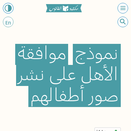
En
نموذج
موافقة
الأهل
على
نشر
صور
أطفالهم