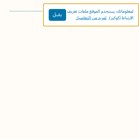
لمعلوماتك، يستخدم الموقع ملفات تعريف
يقبل
الارتباط (كوكيز)..
لمزيد من التفاصيل
المزيد
08/02/2020
22/02/2020
لماذا نشارك؟
نقرأ الكتاب ونتحاور
معًا