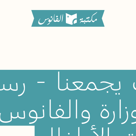
يجمعنا
-
رسا
زارة
والفانوس