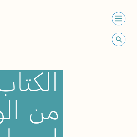
الكتاب
من
الو