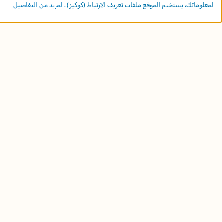
لمعلوماتك، يستخدم الموقع ملفات تعريف الارتباط (كوكيز)..
لمزيد من التفاصيل
المربّية
العزيزة،
لا شكّ أن واقع العز
مكتبة الفانوس نتفهّم 