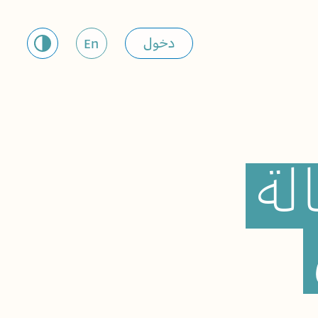
دخول
En
لة