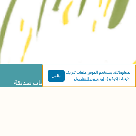
لمعلوماتك، يستخدم الموقع ملفات تعريف
يقبل
الارتباط (كوكيز)..
لمزيد من التفاصيل
حكاية أوروبية قديمة عن ثلاث فراشات صديقة
تطلب من الزّهور الاحتماء بها من سيل المطر،
وتأبى أن تفترق. قصّة عن الصّداقة والتّضامن في
أوقات الشّدة.
مواضيع الكتاب: