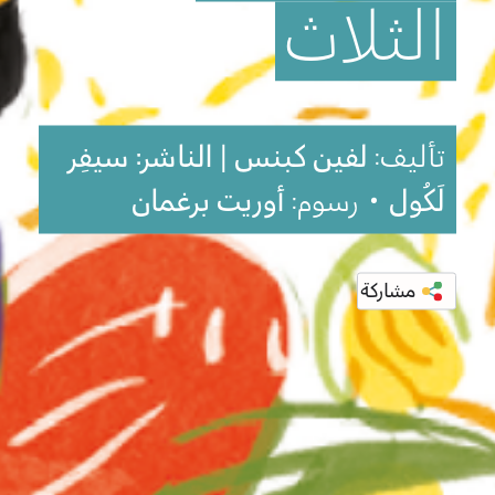
الثلاث
تأليف:
لفين كبنس | الناشر: سيفِر
لَكُول
• رسوم:
أوريت برغمان
مشاركة