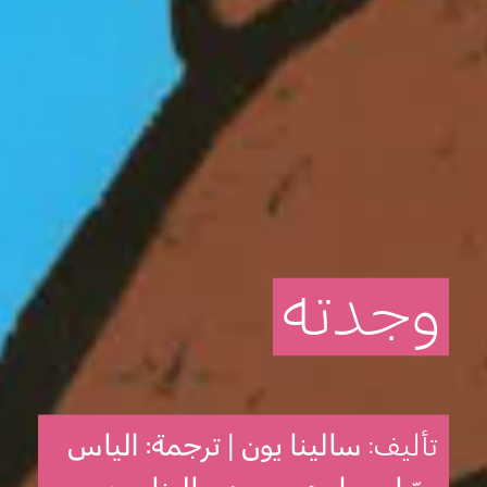
وجدته
تأليف:
سالينا يون | ترجمة: الياس