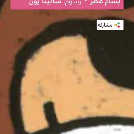
بسّام مطر
• رسوم:
سالينا يون
مشاركة