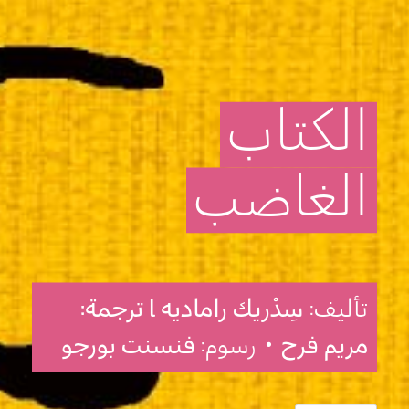
الكتاب
الغاضب
تأليف:
سِدْريك راماديه l ترجمة:
مريم فرح
• رسوم:
فنسنت بورجو